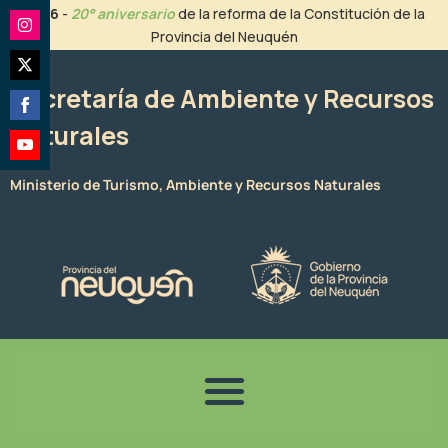
Ir
2026
-
20° aniversario
de la reforma de la Constitución de la
al
Provincia del Neuquén
Share
contenido
on
Share
Instagram
Secretaría de Ambiente y Recursos
on
Naturales
Share
Twitter
on
Share
Facebook
Ministerio de Turismo, Ambiente y Recursos Naturales
on
YouTube