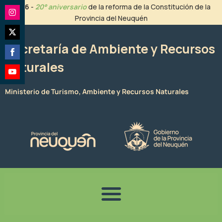
Ir
2026
-
20° aniversario
de la reforma de la Constitución de la
al
Provincia del Neuquén
Share
contenido
on
Share
Instagram
Secretaría de Ambiente y Recursos
on
Naturales
Share
Twitter
on
Share
Facebook
Ministerio de Turismo, Ambiente y Recursos Naturales
on
YouTube