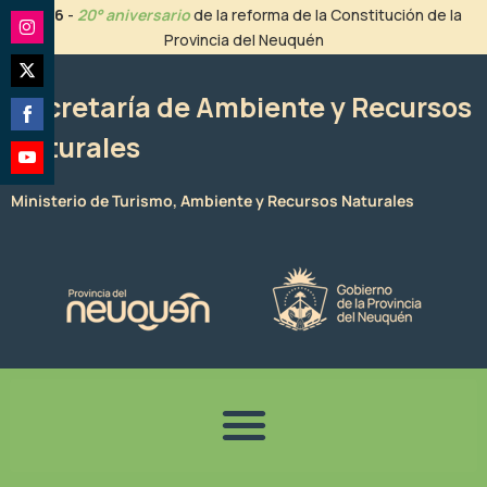
Ir
2026
-
20° aniversario
de la reforma de la Constitución de la
al
Provincia del Neuquén
Share
contenido
on
Share
Instagram
Secretaría de Ambiente y Recursos
on
Naturales
Share
Twitter
on
Share
Facebook
Ministerio de Turismo, Ambiente y Recursos Naturales
on
YouTube