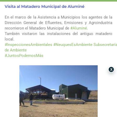
Visita al Matadero Municipal de Aluminé
En el marco de la Asistencia a Municipios los agentes de la
Dirección General de Efluentes, Emisiones y Agroindustria
recorrieron el Matadero Municipal de
#
Aluminé
.
También visitaron las instalaciones del antiguo matadero
local.
#
InspeccionesAmbientales
#
NeuquesEsAmbiente
Subsecretarí
de Ambiente
#
JuntosPodemosMás
X