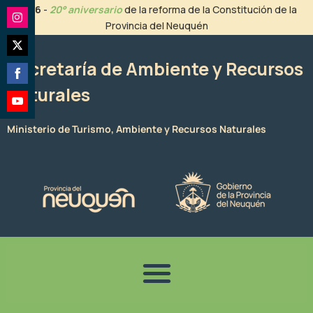
Ir
2026
-
20° aniversario
de la reforma de la Constitución de la
al
Provincia del Neuquén
Share
contenido
on
Share
Instagram
Secretaría de Ambiente y Recursos
on
Naturales
Share
Twitter
on
Share
Facebook
Ministerio de Turismo, Ambiente y Recursos Naturales
on
YouTube