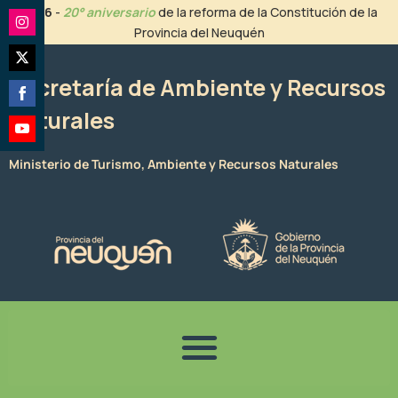
Ir
2026
-
20° aniversario
de la reforma de la Constitución de la
al
Provincia del Neuquén
Share
contenido
on
Share
Instagram
Secretaría de Ambiente y Recursos
on
Naturales
Share
Twitter
on
Share
Facebook
Ministerio de Turismo, Ambiente y Recursos Naturales
on
YouTube