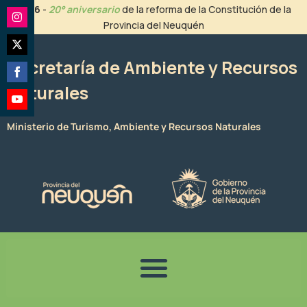
Ir
2026
-
20° aniversario
de la reforma de la Constitución de la
al
Provincia del Neuquén
Share
contenido
on
Share
Instagram
Secretaría de Ambiente y Recursos
on
Naturales
Share
Twitter
on
Share
Facebook
Ministerio de Turismo, Ambiente y Recursos Naturales
on
YouTube