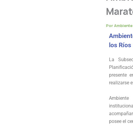
Marat
Por
Ambient
Ambient
los Ríos
La Subsec
Planificac
presente e
realizarse 
Ambiente 
instituci
acompañami
posee el cen