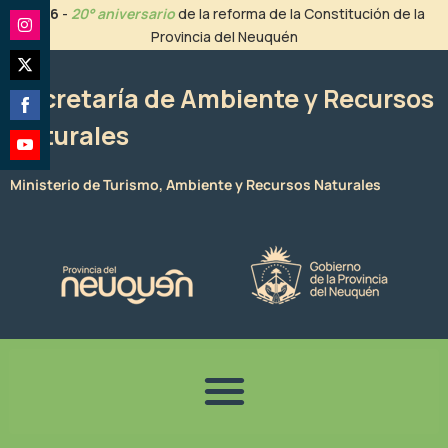
Ir
2026
-
20° aniversario
de la reforma de la Constitución de la
al
Provincia del Neuquén
Share
contenido
on
Share
Instagram
Secretaría de Ambiente y Recursos
on
Naturales
Share
Twitter
on
Share
Facebook
Ministerio de Turismo, Ambiente y Recursos Naturales
on
YouTube