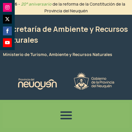
Ir
2026
-
20° aniversario
de la reforma de la Constitución de la
al
Provincia del Neuquén
Share
contenido
on
Share
Instagram
Secretaría de Ambiente y Recursos
on
Naturales
Share
Twitter
on
Share
Facebook
Ministerio de Turismo, Ambiente y Recursos Naturales
on
YouTube