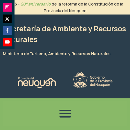
Ir
2026
-
20° aniversario
de la reforma de la Constitución de la
al
Provincia del Neuquén
Share
contenido
on
Share
Instagram
Secretaría de Ambiente y Recursos
on
Naturales
Share
Twitter
on
Share
Facebook
Ministerio de Turismo, Ambiente y Recursos Naturales
on
YouTube