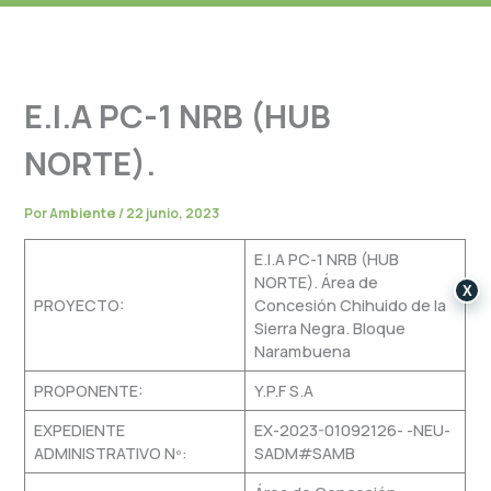
E.I.A PC-1 NRB (HUB
NORTE).
Por
Ambiente
/
22 junio, 2023
E.I.A PC-1 NRB (HUB
NORTE). Área de
X
PROYECTO:
Concesión Chihuido de la
Sierra Negra. Bloque
Narambuena
PROPONENTE:
Y.P.F S.A
EXPEDIENTE
EX-2023-01092126- -NEU-
ADMINISTRATIVO Nº:
SADM#SAMB