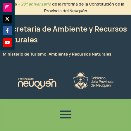
Ir
2026
-
20° aniversario
de la reforma de la Constitución de la
al
Provincia del Neuquén
Share
contenido
on
Share
Instagram
Secretaría de Ambiente y Recursos
on
Naturales
Share
Twitter
on
Share
Facebook
Ministerio de Turismo, Ambiente y Recursos Naturales
on
YouTube