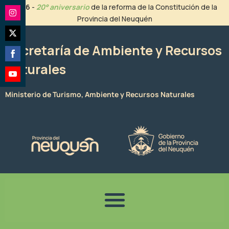
Ir
2026
-
20° aniversario
de la reforma de la Constitución de la
al
Provincia del Neuquén
Share
contenido
on
Share
Instagram
Secretaría de Ambiente y Recursos
on
Naturales
Share
Twitter
on
Share
Facebook
Ministerio de Turismo, Ambiente y Recursos Naturales
on
YouTube