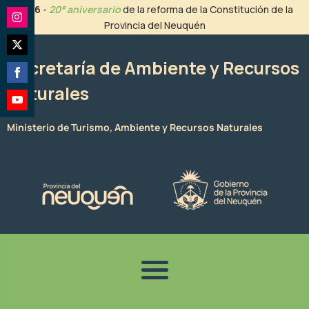
Ir
2026
-
20° aniversario
de la reforma de la Constitución de la
al
Provincia del Neuquén
Share
contenido
on
Share
Instagram
Secretaría de Ambiente y Recursos
on
Naturales
Share
Twitter
on
Share
Facebook
Ministerio de Turismo, Ambiente y Recursos Naturales
on
YouTube