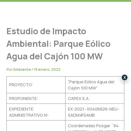
Estudio de Impacto
Ambiental: Parque Eólico
Agua del Cajón 100 MW
Por
Ambiente
/
19 enero, 2022
X
“Parque Eólico Agua del
PROYECTO:
Cajón 100 MW”
PROPONENTE:
CAPEX S.A.
EXPEDIENTE
EX-2021- 00406826-NEU-
ADMINISTRATIVO Nº
SADM#SAMB
Coordenadas Posgar ´94: