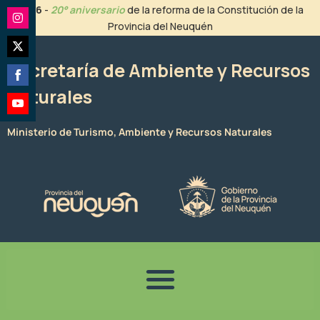
Ir
2026
-
20° aniversario
de la reforma de la Constitución de la
al
Provincia del Neuquén
Share
contenido
on
Share
Instagram
Secretaría de Ambiente y Recursos
on
Naturales
Share
Twitter
on
Share
Facebook
Ministerio de Turismo, Ambiente y Recursos Naturales
on
YouTube