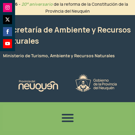
Ir
2026
-
20° aniversario
de la reforma de la Constitución de la
al
Provincia del Neuquén
Share
contenido
on
Share
Instagram
Secretaría de Ambiente y Recursos
on
Naturales
Share
Twitter
on
Share
Facebook
Ministerio de Turismo, Ambiente y Recursos Naturales
on
YouTube