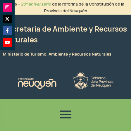
Ir
2026
-
20° aniversario
de la reforma de la Constitución de la
al
Provincia del Neuquén
Share
contenido
on
Share
Instagram
Secretaría de Ambiente y Recursos
on
Naturales
Share
Twitter
on
Share
Facebook
Ministerio de Turismo, Ambiente y Recursos Naturales
on
YouTube