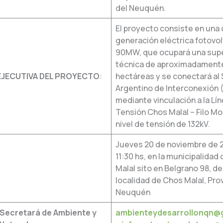
del Neuquén.
El proyecto consiste en una 
generación eléctrica fotovol
90MW, que ocupará una supe
técnica de aproximadament
EJECUTIVA DEL PROYECTO
:
hectáreas y se conectará al
Argentino de Interconexión 
mediante vinculación a la Lín
Tensión Chos Malal – Filo Mo
nivel de tensión de 132kV.
Jueves 20 de noviembre de 2
11:30 hs, en la municipalidad
Malal sito en Belgrano 98, de
localidad de Chos Malal, Prov
Neuquén
Secretará de Ambiente y
ambienteydesarrollonqn@