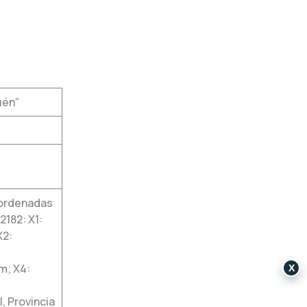
uén”
oordenadas
182: X1:
X2:
m; X4:
X
 Provincia