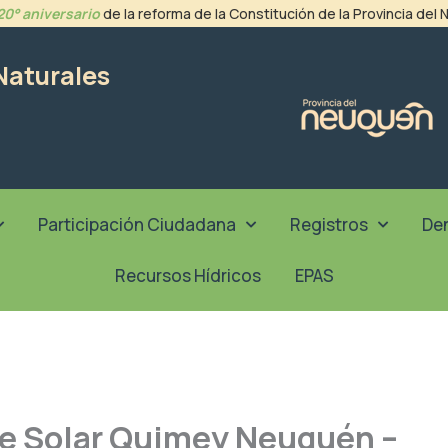
20° aniversario
de la reforma de la Constitución de la Provincia del
Naturales
Participación Ciudadana
Registros
De
Recursos Hídricos
EPAS
e Solar Quimey Neuquén –