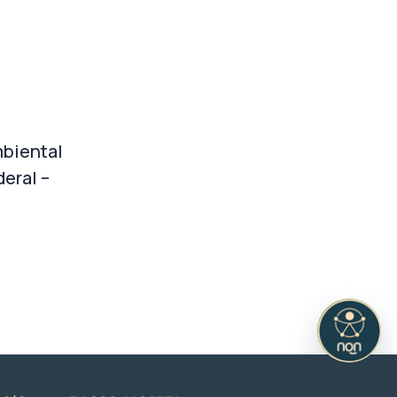
biental
eral –