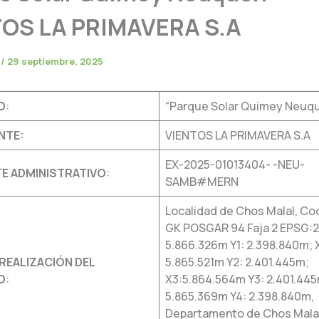
OS LA PRIMAVERA S.A
e
/
29 septiembre, 2025
O
:
“Parque Solar Quimey Neuq
NTE:
VIENTOS LA PRIMAVERA S.A
EX-2025-01013404- -NEU-
TE ADMINISTRATIVO
:
SAMB#MERN
Localidad de Chos Malal, C
GK POSGAR 94 Faja 2 EPSG:22
5.866.326m Y1: 2.398.840m; 
REALIZACIÓN DEL
5.865.521m Y2: 2.401.445m;
O
:
X3:5.864.564m Y3: 2.401.445
5.865.369m Y4: 2.398.840m,
Departamento de Chos Malal,