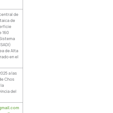
central de
taica de
rficie
e 160
 Sistema
(SADI)
ea de Alta
rado en el
025 a las
 de Chos
 la
incia del
gmail.com