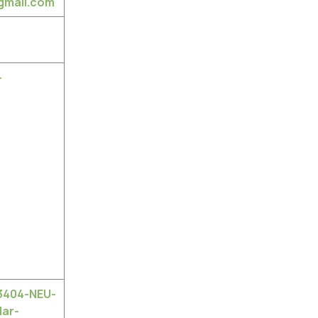
gmail.com
-
3404-NEU-
ar-