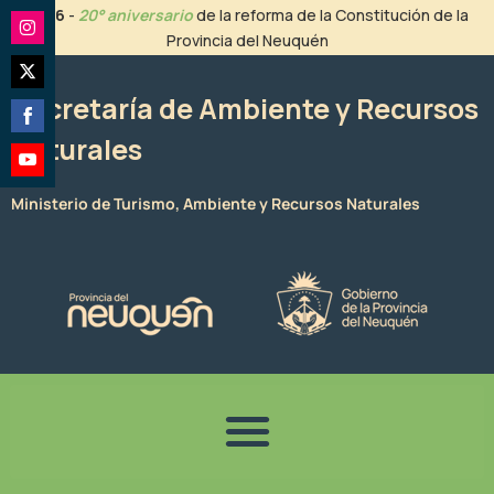
Ir
2026
-
20° aniversario
de la reforma de la Constitución de la
al
Provincia del Neuquén
Share
contenido
on
Share
Instagram
Secretaría de Ambiente y Recursos
on
Naturales
Share
Twitter
on
Share
Facebook
Ministerio de Turismo, Ambiente y Recursos Naturales
on
YouTube