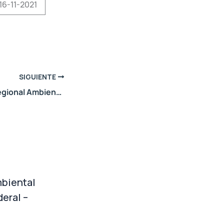
16-11-2021
SIGUIENTE
2do Encuentro Regional Ambiental de la Patagonia Norte-Educación Ambiental en la Escuela
biental
eral –