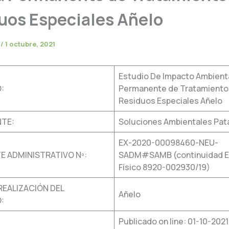
uos Especiales Añelo
e
/
1 octubre, 2021
Estudio De Impacto Ambienta
:
Permanente de Tratamiento
Residuos Especiales Añelo
TE:
Soluciones Ambientales Pata
EX-2020-00098460-NEU-
E ADMINISTRATIVO Nº:
SADM#SAMB (continuidad E
Físico 8920-002930/19)
REALIZACIÓN DEL
Añelo
:
Publicado on line: 01-10-2021