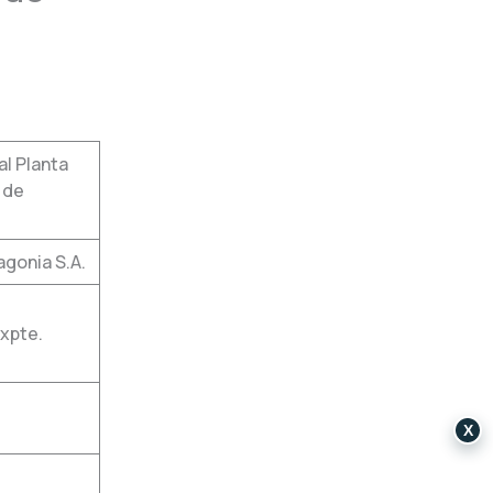
l Planta
 de
gonia S.A.
xpte.
X