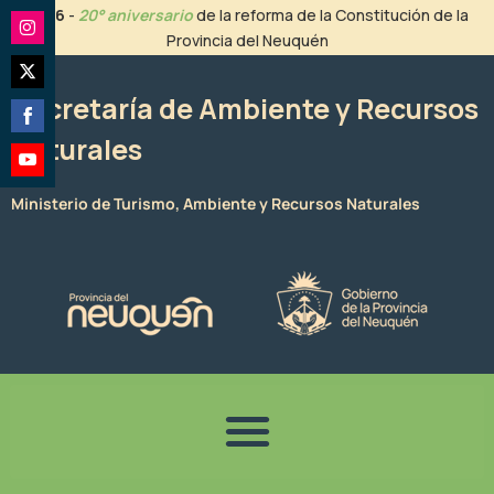
Ir
2026
-
20° aniversario
de la reforma de la Constitución de la
al
Provincia del Neuquén
Share
contenido
on
Share
Instagram
Secretaría de Ambiente y Recursos
on
Naturales
Share
Twitter
on
Share
Facebook
Ministerio de Turismo, Ambiente y Recursos Naturales
on
YouTube