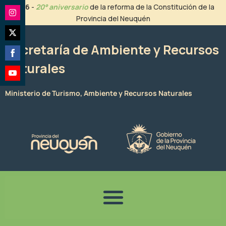
Ir
2026
-
20° aniversario
de la reforma de la Constitución de la
al
Provincia del Neuquén
Share
contenido
on
Share
Instagram
Secretaría de Ambiente y Recursos
on
Naturales
Share
Twitter
on
Share
Facebook
Ministerio de Turismo, Ambiente y Recursos Naturales
on
YouTube