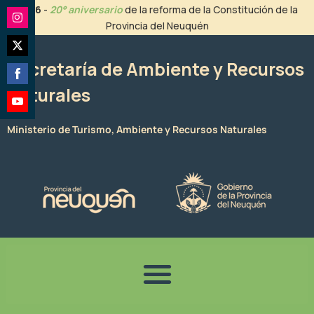
Ir
2026
-
20° aniversario
de la reforma de la Constitución de la
al
Provincia del Neuquén
Share
contenido
on
Share
Instagram
Secretaría de Ambiente y Recursos
on
Naturales
Share
Twitter
on
Share
Facebook
Ministerio de Turismo, Ambiente y Recursos Naturales
on
YouTube