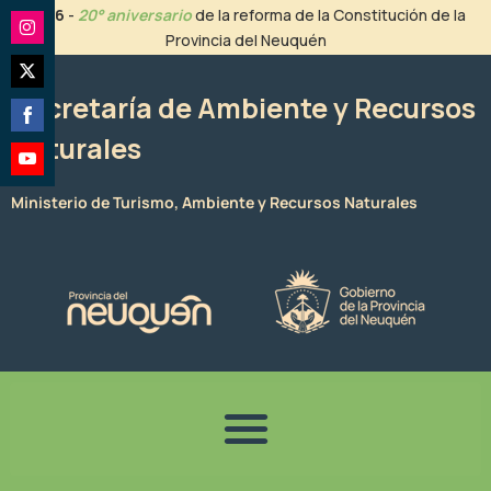
Ir
2026
-
20° aniversario
de la reforma de la Constitución de la
al
Provincia del Neuquén
Share
contenido
on
Share
Instagram
Secretaría de Ambiente y Recursos
on
Naturales
Share
Twitter
on
Share
Facebook
Ministerio de Turismo, Ambiente y Recursos Naturales
on
YouTube