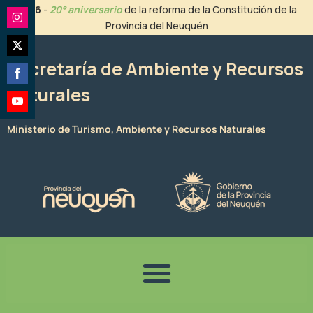
Ir
2026
-
20° aniversario
de la reforma de la Constitución de la
al
Provincia del Neuquén
Share
contenido
on
Share
Instagram
Secretaría de Ambiente y Recursos
on
Naturales
Share
Twitter
on
Share
Facebook
Ministerio de Turismo, Ambiente y Recursos Naturales
on
YouTube