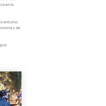
ca en la
ro entorno
ovincia y de
upos