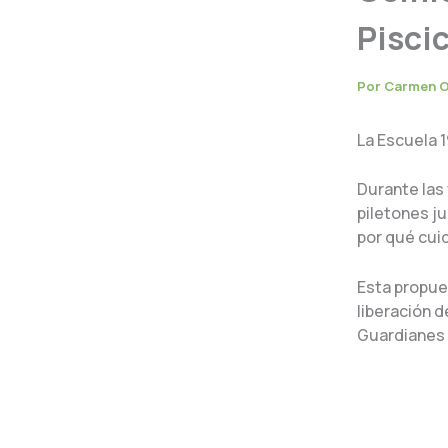
Piscic
Por
Carmen 
La Escuela 1
Durante las 
piletones j
por qué cui
Esta propue
liberación 
Guardianes 