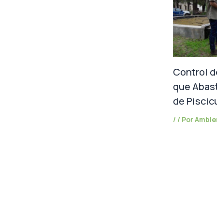
Control d
que Abas
de Piscic
/
/ Por
Ambie