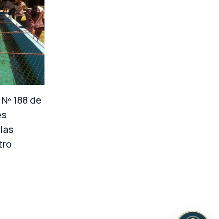
Nº 188 de
es
 las
tro