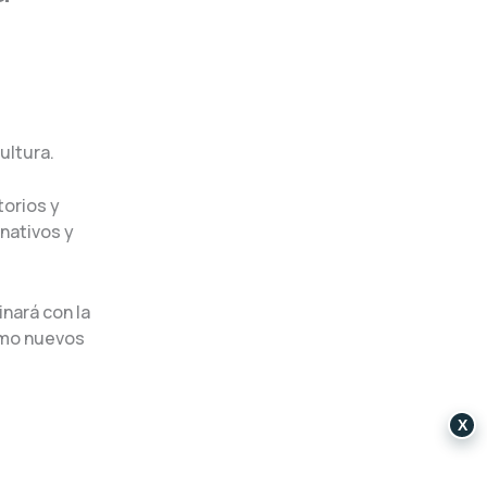
ultura.
torios y
nativos y
nará con la
omo nuevos
X