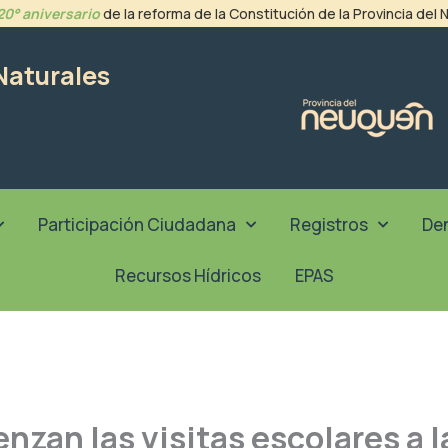
20° aniversario
de la reforma de la Constitución de la Provincia del
Naturales
Participación Ciudadana
Registros
De
Recursos Hídricos
EPAS
nzan las visitas escolares a l