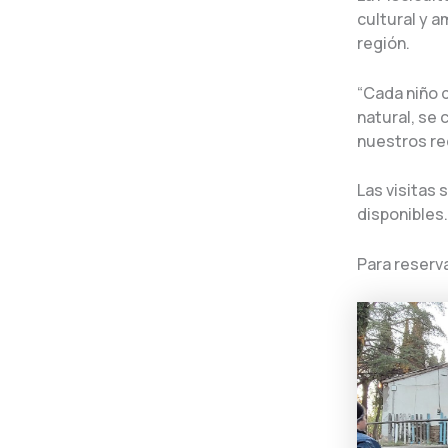
cultural y a
región.
“Cada niño 
natural, se
nuestros rec
Las visitas
disponibles.
Para reserv