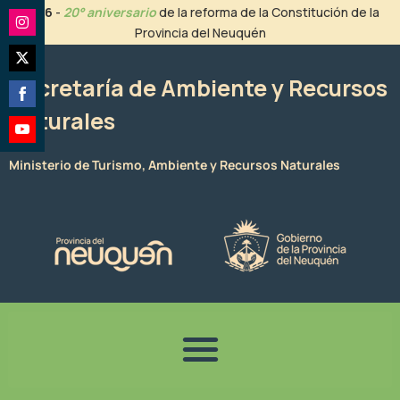
Ir
2026
-
20° aniversario
de la reforma de la Constitución de la
al
Provincia del Neuquén
Share
contenido
on
Share
Instagram
Secretaría de Ambiente y Recursos
on
Naturales
Share
Twitter
on
Share
Facebook
Ministerio de Turismo, Ambiente y Recursos Naturales
on
YouTube