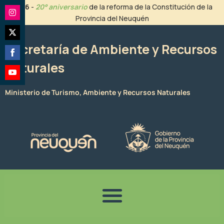
Ir
2026
-
20° aniversario
de la reforma de la Constitución de la
al
Provincia del Neuquén
Share
contenido
on
Share
Instagram
Secretaría de Ambiente y Recursos
on
Naturales
Share
Twitter
on
Share
Facebook
Ministerio de Turismo, Ambiente y Recursos Naturales
on
YouTube