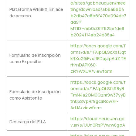
e/sites/gobneuquen/mee
Plataforma WEBEX. Enlace
ting/download/ab6a66b4
de acceso
b2db47e8b6f470d094dc7
dd9?
MTID=mb0c0fff625efde8
b2024114ab24d86a4
https://docs.google.com/f
orms/d/e/1FAIpQLScXs1Jqt
Formulario de inscripción
kRXo26iFvxffEDajapAdZTE
como Expositor
rhrnDAPK60-
zRYWXUA/viewform
https://docs.google.com/f
orms/d/e/1FAIpQLSfkR8yB
Formulario de inscripción
TmN4a2OM0Qzm9w37yyB
como Asistente
tn05SVpRr9gcaRow7F-
AdJA/viewform
https://cloud.neuquen.go
Descarga del E.I.A
v.ar/s/UUn0RsPVwrw8gpA
https://cloud.neuquen.go