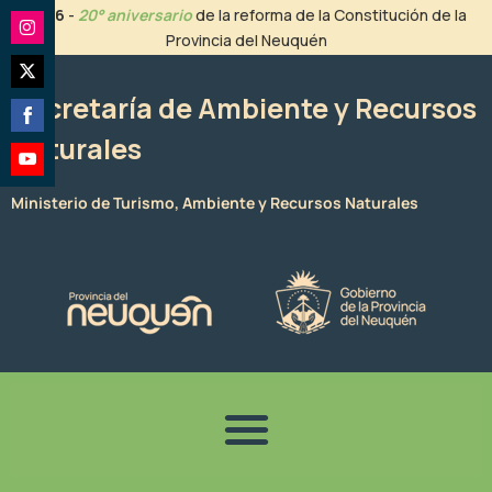
Ir
2026
-
20° aniversario
de la reforma de la Constitución de la
al
Provincia del Neuquén
Share
contenido
on
Share
Instagram
Secretaría de Ambiente y Recursos
on
Naturales
Share
Twitter
on
Share
Facebook
Ministerio de Turismo, Ambiente y Recursos Naturales
on
YouTube