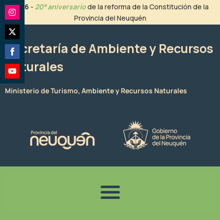
Ir
2026
-
20° aniversario
de la reforma de la Constitución de la
al
Provincia del Neuquén
Share
contenido
on
Share
Instagram
Secretaría de Ambiente y Recursos
on
Naturales
Share
Twitter
on
Share
Facebook
Ministerio de Turismo, Ambiente y Recursos Naturales
on
YouTube