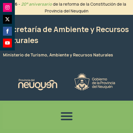
Ir
2026
-
20° aniversario
de la reforma de la Constitución de la
al
Provincia del Neuquén
Share
contenido
on
Share
Instagram
Secretaría de Ambiente y Recursos
on
Naturales
Share
Twitter
on
Share
Facebook
Ministerio de Turismo, Ambiente y Recursos Naturales
on
YouTube