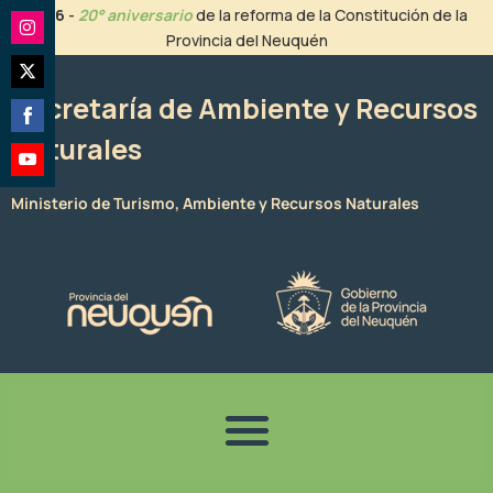
Ir
2026
-
20° aniversario
de la reforma de la Constitución de la
al
Provincia del Neuquén
Share
contenido
on
Share
Instagram
Secretaría de Ambiente y Recursos
on
Naturales
Share
Twitter
on
Share
Facebook
Ministerio de Turismo, Ambiente y Recursos Naturales
on
YouTube