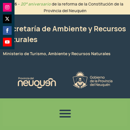
Ir
2026
-
20° aniversario
de la reforma de la Constitución de la
al
Provincia del Neuquén
Share
contenido
on
Share
Instagram
Secretaría de Ambiente y Recursos
on
Naturales
Share
Twitter
on
Share
Facebook
Ministerio de Turismo, Ambiente y Recursos Naturales
on
YouTube