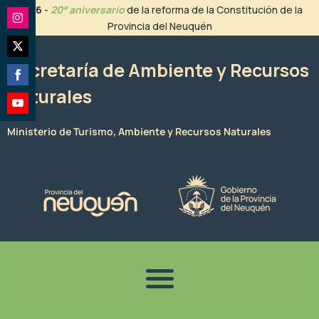
Ir
2026
-
20° aniversario
de la reforma de la Constitución de la
al
Provincia del Neuquén
Share
contenido
on
Share
Instagram
Secretaría de Ambiente y Recursos
on
Naturales
Share
Twitter
on
Share
Facebook
Ministerio de Turismo, Ambiente y Recursos Naturales
on
YouTube