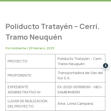
Poliducto Tratayén – Cerri.
Tramo Neuquén
Por
Ambiente
/
20 febrero, 2025
Poliducto Tratayén – Cerri.
PROYECTO:
Tramo Neuquén.
X
Transportadora de Gas del
PROPONENTE:
Sur S.A.
EXPEDIENTE
EX-2025-00368590- -NEU-
ADMINISTRATIVO Nº
SAMB#MERN
LUGAR DE REALIZACIÓN
Área: Loma Campana
DEL PROYECTO