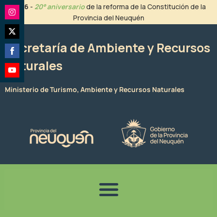
Ir
2026
-
20° aniversario
de la reforma de la Constitución de la
al
Provincia del Neuquén
Share
contenido
on
Share
Instagram
Secretaría de Ambiente y Recursos
on
Naturales
Share
Twitter
on
Share
Facebook
Ministerio de Turismo, Ambiente y Recursos Naturales
on
YouTube