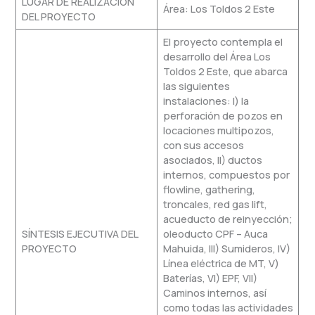
LUGAR DE REALIZACIÓN
Área: Los Toldos 2 Este
DEL PROYECTO
El proyecto contempla el
desarrollo del Área Los
Toldos 2 Este, que abarca
las siguientes
instalaciones: I) la
perforación de pozos en
locaciones multipozos,
con sus accesos
asociados, II) ductos
internos, compuestos por
flowline, gathering,
troncales, red gas lift,
acueducto de reinyección;
SÍNTESIS EJECUTIVA DEL
oleoducto CPF – Auca
PROYECTO
Mahuida, III) Sumideros, IV)
Línea eléctrica de MT, V)
Baterías, VI) EPF, VII)
Caminos internos, así
como todas las actividades