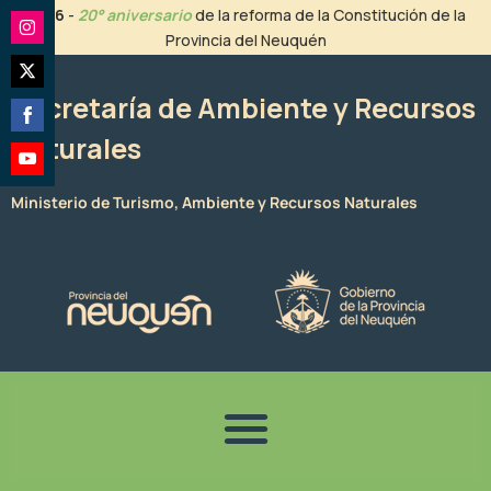
Ir
2026
-
20° aniversario
de la reforma de la Constitución de la
al
Provincia del Neuquén
Share
contenido
on
Share
Instagram
Secretaría de Ambiente y Recursos
on
Naturales
Share
Twitter
on
Share
Facebook
Ministerio de Turismo, Ambiente y Recursos Naturales
on
YouTube