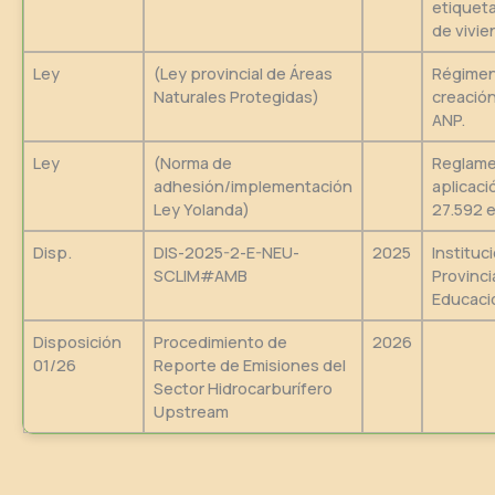
etiquet
de vivie
Ley
(Ley provincial de Áreas
Régimen
Naturales Protegidas)
creación
ANP.
Ley
(Norma de
Reglame
adhesión/implementación
aplicaci
Ley Yolanda)
27.592 e
Disp.
DIS-2025-2-E-NEU-
2025
Instituc
SCLIM#AMB
Provinci
Educaci
Disposición
Procedimiento de
2026
01/26
Reporte de Emisiones del
Sector Hidrocarburífero
Upstream