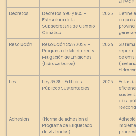
el PACP
Decretos
Decretos 490 y 805 –
2025
Define 
Estructura de la
orgánica
Subsecretaría de Cambio
provinci
Climático
general
Resolución
Resolución 258/2024 –
2024
Sistema
Programa de Monitoreo y
reporte 
Mitigación de Emisiones
de emis
(hidrocarburos)
(metano
hidrocar
Ley
Ley 3528 – Edificios
2025
Estánda
Públicos Sustentables
eficienc
sustenta
obra pú
reacond
Adhesión
(Norma de adhesión al
Adhesió
Programa de Etiquetado
impleme
de Viviendas)
progresi