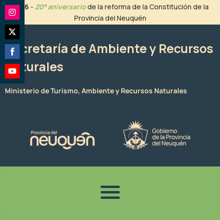
Ir
2026
-
20° aniversario
de la reforma de la Constitución de la
al
Provincia del Neuquén
Share
contenido
on
Share
Instagram
Secretaría de Ambiente y Recursos
on
Naturales
Share
Twitter
on
Share
Facebook
Ministerio de Turismo, Ambiente y Recursos Naturales
on
YouTube