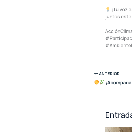
¡Tu voz e
juntos este
AcciónClim
#Participa
#Ambiente
ANTERIOR
¡Acompañamos el cierre de las colonias de vac
Entrad