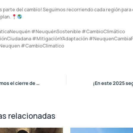
s parte del cambio! Seguimos recorriendo cada región para 
 plan.
áticaNeuquén #NeuquénSostenible #CambioClimático
ciónCiudadana #MitigaciónYAdaptación #NeuquenCambia
Neuquen #CambioClimatico
aciones en Senillosa con pura energía y conciencia ambiental!
as relacionadas