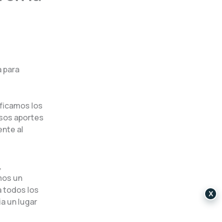
a para
ificamos los
osos aportes
ente al
,
mos un
a todos los
X
ia un lugar