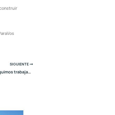
construir
ParaVos
SIGUIENTE
¡En este 2025 seguimos trabajando por un Neuquén más sostenible!