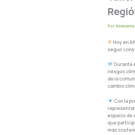
Regió
Por
Ambient
Hoy en Añ
seguir cons
Durante e
riesgos cli
de la comun
cambio clim
Con la pr
representan
espacio de 
que particip
más sosteni