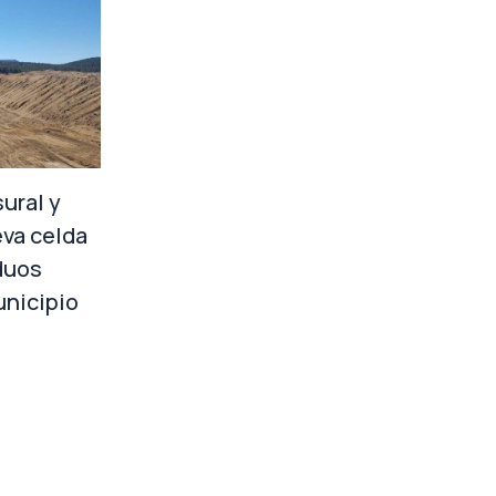
ural y
eva celda
duos
unicipio