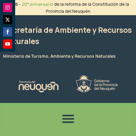
Ir
2026
-
20° aniversario
de la reforma de la Constitución de la
al
Provincia del Neuquén
Share
contenido
on
Share
Instagram
Secretaría de Ambiente y Recursos
on
Naturales
Share
Twitter
on
Share
Facebook
Ministerio de Turismo, Ambiente y Recursos Naturales
on
YouTube