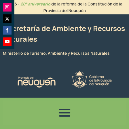
Ir
2026
-
20° aniversario
de la reforma de la Constitución de la
al
Provincia del Neuquén
Share
contenido
on
Share
Instagram
Secretaría de Ambiente y Recursos
on
Naturales
Share
Twitter
on
Share
Facebook
Ministerio de Turismo, Ambiente y Recursos Naturales
on
YouTube