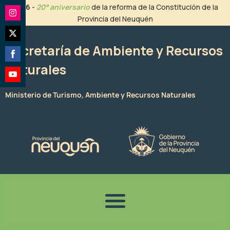
Ir
2026
-
20° aniversario
de la reforma de la Constitución de la
al
Provincia del Neuquén
Share
contenido
on
Share
Instagram
Secretaría de Ambiente y Recursos
on
Naturales
Share
Twitter
on
Share
Facebook
Ministerio de Turismo, Ambiente y Recursos Naturales
on
YouTube