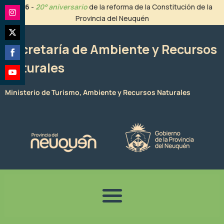
Ir
2026
-
20° aniversario
de la reforma de la Constitución de la
al
Provincia del Neuquén
Share
contenido
on
Share
Instagram
Secretaría de Ambiente y Recursos
on
Naturales
Share
Twitter
on
Share
Facebook
Ministerio de Turismo, Ambiente y Recursos Naturales
on
YouTube