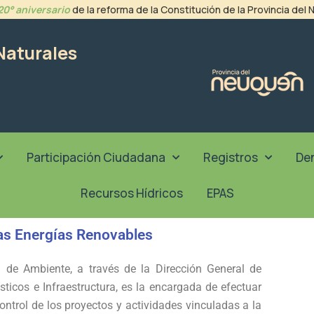
20° aniversario
de la reforma de la Constitución de la Provincia del
Naturales
Participación Ciudadana
Registros
De
Recursos Hídricos
EPAS
as Energías Renovables
a de Ambiente
, a través de la Dirección General de
sticos e Infraestructura, es la encargada de efectuar
ontrol de los proyectos y actividades vinculadas a la