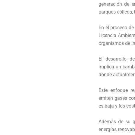
generación de e
parques eólicos, 
En el proceso de
Licencia Ambient
organismos de i
El desarrollo d
implica un cambi
donde actualmente
Este enfoque re
emiten gases con
es baja y los co
Además de su gr
energías renovab