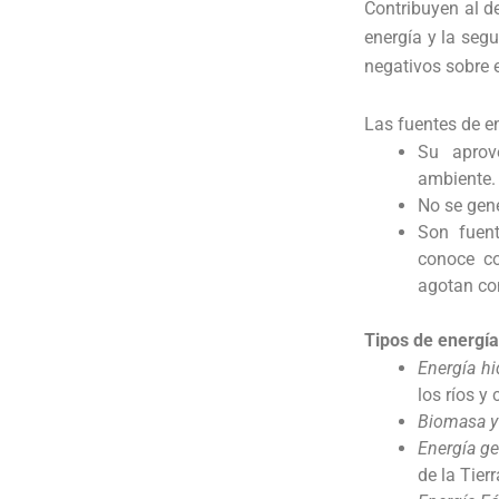
Contribuyen al de
energía y la segu
negativos sobre e
Las fuentes de en
Su aprov
ambiente.
No se gen
Son fuent
conoce co
agotan co
Tipos de energía
Energía hi
los ríos y
Biomasa y
Energía ge
de la Tierr