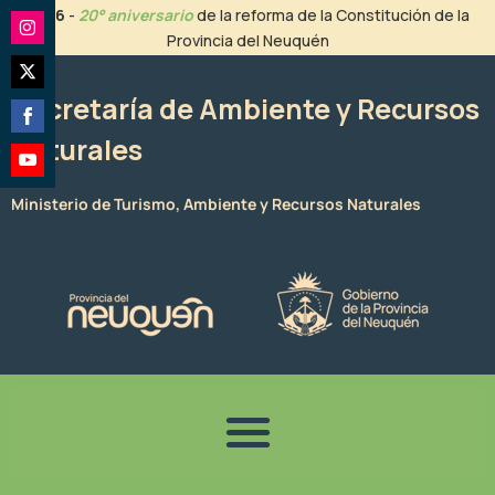
Ir
2026
-
20° aniversario
de la reforma de la Constitución de la
al
Provincia del Neuquén
Share
contenido
on
Share
Instagram
Secretaría de Ambiente y Recursos
on
Naturales
Share
Twitter
on
Share
Facebook
Ministerio de Turismo, Ambiente y Recursos Naturales
on
YouTube